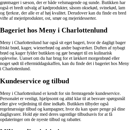
grøntsager i sæson, der er både velsmagende og sunde. Butikken har
også et bredt udvalg af kødprodukter, såsom oksekød, svinekød, lam
og fjerkræ, der alle er af høj kvalitet. Derudover kan du finde en bred
vifte af mejeriprodukter, ost, smør og mejeridesserter.
Bageriet hos Meny i Charlottenlund
Meny i Charlottenlund har også sit eget bageri, hvor de dagligt bager
friskt brød, kager, wienerbrød og andre bagværker. Duften af ​​nybagt
brød og kager fylder butikken og gør besøget til en kulinarisk
oplevelse. Uanset om du har brug for et lækkert morgenbrød eller
noget sødt til eftermiddagskaffen, kan du finde det i bageriet hos Meny
i Charlottenlund.
Kundeservice og tilbud
Meny i Charlottenlund er kendt for sin fremragende kundeservice.
Personalet er venligt, hjælpsomt og altid klar til at besvare spørgsmål
eller give vejledning til dine indkøb. Butikken tilbyder også
regelmæssige tilbud og kampagner, hvor du kan spare penge på dine
dagligvarer. Hold øje med deres ugentlige tilbudsavis for at få
opdateringer om de nyeste tilbud og rabatter.