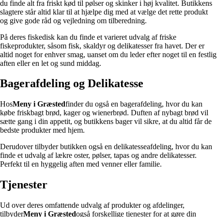
du finde alt fra friskt kød til pølser og skinker i høj kvalitet. Butikkens
slagtere står altid klar til at hjælpe dig med at vælge det rette produkt
og give gode råd og vejledning om tilberedning.
På deres fiskedisk kan du finde et varieret udvalg af friske
fiskeprodukter, såsom fisk, skaldyr og delikatesser fra havet. Der er
altid noget for enhver smag, uanset om du leder efter noget til en festlig
aften eller en let og sund middag.
Bagerafdeling og Delikatesse
Hos
Meny i Græsted
finder du også en bagerafdeling, hvor du kan
købe friskbagt brød, kager og wienerbrød. Duften af nybagt brød vil
sætte gang i din appetit, og butikkens bager vil sikre, at du altid får de
bedste produkter med hjem.
Derudover tilbyder butikken også en delikatesseafdeling, hvor du kan
finde et udvalg af lækre oster, pølser, tapas og andre delikatesser.
Perfekt til en hyggelig aften med venner eller familie.
Tjenester
Ud over deres omfattende udvalg af produkter og afdelinger,
tilbyder
Meny i Græsted
også forskellige tjenester for at gøre din