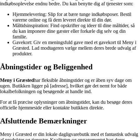
indkøbsoplevelse endnu bedre. Du kan benytte dig af tjenester som:
Hjemmelevering: Slip for at bære tunge indkøbsposer. Bestil
varerne online og få dem leveret direkte til din dør.
Måltidsinspiration: Find opskrifter og ideer til dine måltider, så
du kan imponere dine gæster eller forkæle dig selv og din
familie.
Gavekort: Giv en meningsfuld gave med et gavekort til Meny i
Græsted. Lad modtageren vælge mellem deres brede udvalg af
produkter.
Åbningstider og Beliggenhed
Meny i Græsted
har fleksible åbningstider og er åben syv dage om
ugen. Butikken ligger på [adresse], hvilket gør det nemt for både
lokalbefolkningen og besøgende at handle ind.
For at få præcise oplysninger om åbningstider, kan du besøge deres
officielle hjemmeside eller kontakte butikken direkte.
Afsluttende Bemærkninger
Meny i Græsted er din lokale dagligvarebutik med et fantastisk udvalg
af produkter og tjenester. Kvaliteten og engagementet bag deres