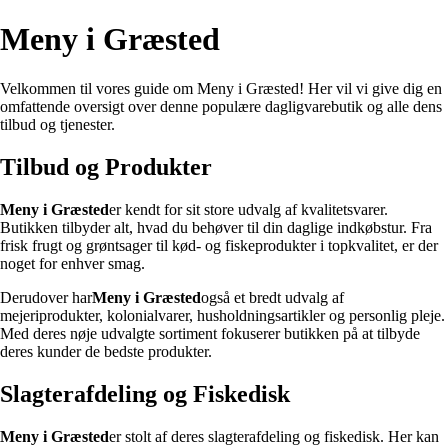
Meny i Græsted
Velkommen til vores guide om Meny i Græsted! Her vil vi give dig en
omfattende oversigt over denne populære dagligvarebutik og alle dens
tilbud og tjenester.
Tilbud og Produkter
Meny i Græsted
er kendt for sit store udvalg af kvalitetsvarer.
Butikken tilbyder alt, hvad du behøver til din daglige indkøbstur. Fra
frisk frugt og grøntsager til kød- og fiskeprodukter i topkvalitet, er der
noget for enhver smag.
Derudover har
Meny i Græsted
også et bredt udvalg af
mejeriprodukter, kolonialvarer, husholdningsartikler og personlig pleje.
Med deres nøje udvalgte sortiment fokuserer butikken på at tilbyde
deres kunder de bedste produkter.
Slagterafdeling og Fiskedisk
Meny i Græsted
er stolt af deres slagterafdeling og fiskedisk. Her kan