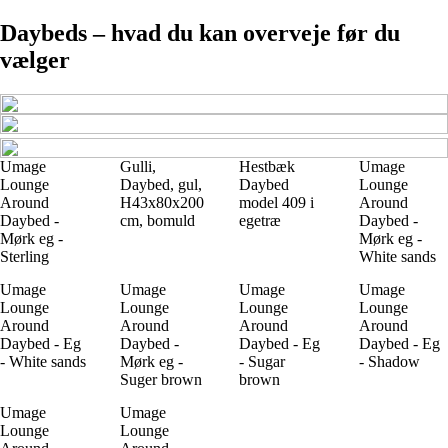
Daybeds – hvad du kan overveje før du
vælger
Umage
Gulli,
Hestbæk
Umage
Lounge
Daybed, gul,
Daybed
Lounge
Around
H43x80x200
model 409 i
Around
Daybed -
cm, bomuld
egetræ
Daybed -
Mørk eg -
Mørk eg -
Sterling
White sands
Umage
Umage
Umage
Umage
Lounge
Lounge
Lounge
Lounge
Around
Around
Around
Around
Daybed - Eg
Daybed -
Daybed - Eg
Daybed - Eg
- White sands
Mørk eg -
- Sugar
- Shadow
Suger brown
brown
Umage
Umage
Lounge
Lounge