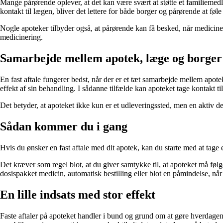
Mange pårørende oplever, at det kan være svært at støtte et familiemedl
kontakt til lægen, bliver det lettere for både borger og pårørende at føle
Nogle apoteker tilbyder også, at pårørende kan få besked, når medicin
medicinering.
Samarbejde mellem apotek, læge og borger
En fast aftale fungerer bedst, når der er et tæt samarbejde mellem apot
effekt af sin behandling. I sådanne tilfælde kan apoteket tage kontakt til
Det betyder, at apoteket ikke kun er et udleveringssted, men en aktiv de
Sådan kommer du i gang
Hvis du ønsker en fast aftale med dit apotek, kan du starte med at tage
Det kræver som regel blot, at du giver samtykke til, at apoteket må fø
dosispakket medicin, automatisk bestilling eller blot en påmindelse, når de
En lille indsats med stor effekt
Faste aftaler på apoteket handler i bund og grund om at gøre hverdagen 