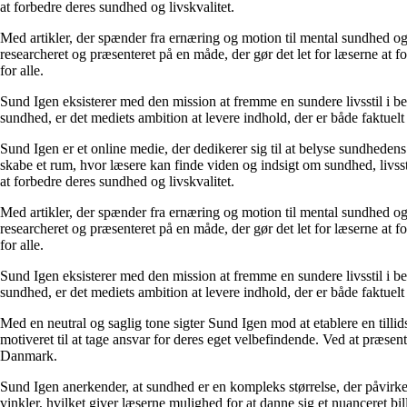
at forbedre deres sundhed og livskvalitet.
Med artikler, der spænder fra ernæring og motion til mental sundhed og
researcheret og præsenteret på en måde, der gør det let for læserne at
for alle.
Sund Igen eksisterer med den mission at fremme en sundere livsstil i b
sundhed, er det mediets ambition at levere indhold, der er både faktuelt 
Sund Igen er et online medie, der dedikerer sig til at belyse sundhede
skabe et rum, hvor læsere kan finde viden og indsigt om sundhed, livssti
at forbedre deres sundhed og livskvalitet.
Med artikler, der spænder fra ernæring og motion til mental sundhed og
researcheret og præsenteret på en måde, der gør det let for læserne at
for alle.
Sund Igen eksisterer med den mission at fremme en sundere livsstil i b
sundhed, er det mediets ambition at levere indhold, der er både faktuelt 
Med en neutral og saglig tone sigter Sund Igen mod at etablere en tillid
motiveret til at tage ansvar for deres eget velbefindende. Ved at præsen
Danmark.
Sund Igen anerkender, at sundhed er en kompleks størrelse, der påvirke
vinkler, hvilket giver læserne mulighed for at danne sig et nuanceret 