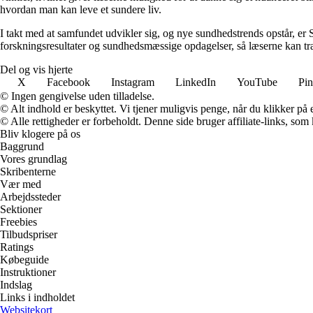
hvordan man kan leve et sundere liv.
I takt med at samfundet udvikler sig, og nye sundhedstrends opstår, er S
forskningsresultater og sundhedsmæssige opdagelser, så læserne kan træf
Del og vis hjerte
X
Facebook
Instagram
LinkedIn
YouTube
Pin
© Ingen gengivelse uden tilladelse.
© Alt indhold er beskyttet. Vi tjener muligvis penge, når du klikker på e
© Alle rettigheder er forbeholdt. Denne side bruger affiliate-links, som
Bliv klogere på os
Baggrund
Vores grundlag
Skribenterne
Vær med
Arbejdssteder
Sektioner
Freebies
Tilbudspriser
Ratings
Købeguide
Instruktioner
Indslag
Links i indholdet
Websitekort