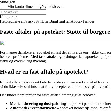
Sund
Igen
Min konto
Tilmeld dig
Nyhedsbrevet
Kategorier
Helbred
Trivsel
Fysisk
Søvn
Diæt
Barn
Hun
Han
Apotek
Tænder
Faste aftaler på apoteket: Støtte til borge
For mange danskere er apoteket en fast del af hverdagen – ikke kun so
helbredsproblemer. Med faste aftaler og ordninger kan apoteket hjælpe 
stabil og overskuelig hverdag.
Hvad er en fast aftale på apoteket?
En fast aftale på apoteket betyder, at du sammen med apoteket laver en 
så du ikke selv skal huske at forny recepter eller holde styr på, hvornår 
Der findes flere former for faste aftaler, afhængigt af behovet:
Medicindosering og dosispakning
– apoteket pakker medicinen i
Automatisk receptfornyelse
– apoteket holder øje med, hvornår