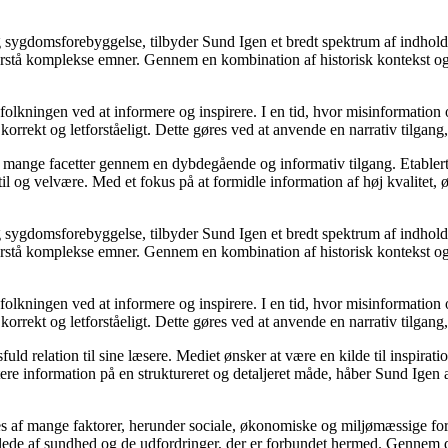
 sygdomsforebyggelse, tilbyder Sund Igen et bredt spektrum af indhold,
 forstå komplekse emner. Gennem en kombination af historisk kontekst og
efolkningen ved at informere og inspirere. I en tid, hvor misinformatio
korrekt og letforståeligt. Dette gøres ved at anvende en narrativ tilgang,
ns mange facetter gennem en dybdegående og informativ tilgang. Etabler
l og velvære. Med et fokus på at formidle information af høj kvalitet, ø
 sygdomsforebyggelse, tilbyder Sund Igen et bredt spektrum af indhold,
 forstå komplekse emner. Gennem en kombination af historisk kontekst og
efolkningen ved at informere og inspirere. I en tid, hvor misinformatio
korrekt og letforståeligt. Dette gøres ved at anvende en narrativ tilgang,
sfuld relation til sine læsere. Mediet ønsker at være en kilde til inspir
tere information på en struktureret og detaljeret måde, håber Sund Igen 
s af mange faktorer, herunder sociale, økonomiske og miljømæssige forh
billede af sundhed og de udfordringer, der er forbundet hermed. Gennem 