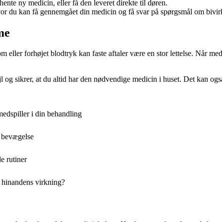
 hente ny medicin, eller få den leveret direkte til døren.
hvor du kan få gennemgået din medicin og få svar på spørgsmål om bivir
me
r forhøjet blodtryk kan faste aftaler være en stor lettelse. Når medici
l og sikrer, at du altid har den nødvendige medicin i huset. Det kan også
medspiller i din behandling
g bevægelse
e rutiner
r hinandens virkning?