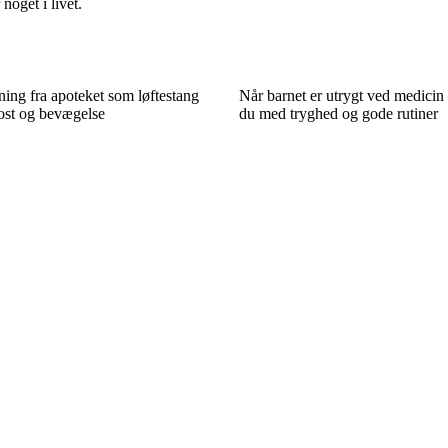
noget i livet.
ing fra apoteket som løftestang
Når barnet er utrygt ved medicin 
kost og bevægelse
du med tryghed og gode rutiner