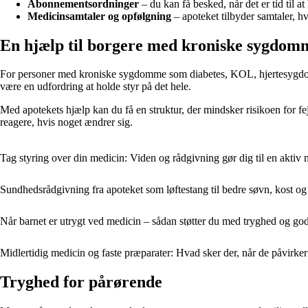
Abonnementsordninger
– du kan få besked, når det er tid til at
Medicinsamtaler og opfølgning
– apoteket tilbyder samtaler, 
En hjælp til borgere med kroniske sygdom
For personer med kroniske sygdomme som diabetes, KOL, hjertesygdom elle
være en udfordring at holde styr på det hele.
Med apotekets hjælp kan du få en struktur, der mindsker risikoen for fej
reagere, hvis noget ændrer sig.
Tag styring over din medicin: Viden og rådgivning gør dig til en aktiv 
Sundhedsrådgivning fra apoteket som løftestang til bedre søvn, kost o
Når barnet er utrygt ved medicin – sådan støtter du med tryghed og god
Midlertidig medicin og faste præparater: Hvad sker der, når de påvirke
Tryghed for pårørende