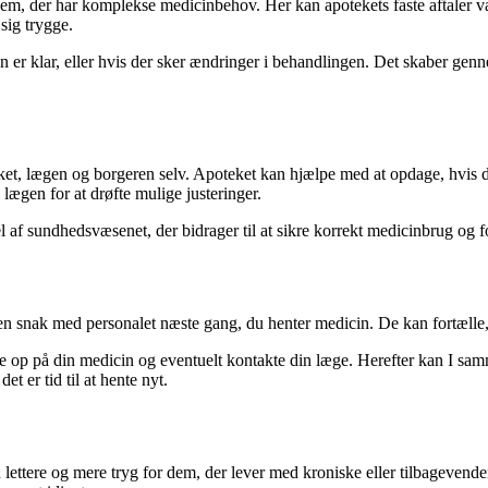
em, der har komplekse medicinbehov. Her kan apotekets faste aftaler vær
 sig trygge.
en er klar, eller hvis der sker ændringer i behandlingen. Det skaber g
eket, lægen og borgeren selv. Apoteket kan hjælpe med at opdage, hvis d
 lægen for at drøfte mulige justeringer.
l af sundhedsvæsenet, der bidrager til at sikre korrekt medicinbrug og f
 en snak med personalet næste gang, du henter medicin. De kan fortælle,
lge op på din medicin og eventuelt kontakte din læge. Herefter kan I sa
t er tid til at hente nyt.
lettere og mere tryg for dem, der lever med kroniske eller tilbagevende