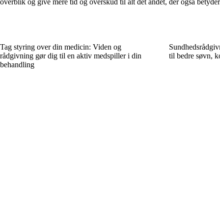
overblik og give mere tid og overskud til alt det andet, der også betyder 
Tag styring over din medicin: Viden og
Sundhedsrådgivn
rådgivning gør dig til en aktiv medspiller i din
til bedre søvn, 
behandling