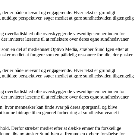
 der er både relevant og engagerende. Hver tekst er grundigt
 nutidige perspektiver, søger mediet at gøre sundhedsviden tilgængelig
n og overfladiskhed ofte overskygger de væsentlige emner inden for
 der inviterer læserne til at reflektere over deres egne sundhedsvaner.
t som en del af mediehuset Optivo Media, stræber Sund Igen efter at
nsker mediet at fungere som en pålidelig ressource for alle, der ønsker
 der er både relevant og engagerende. Hver tekst er grundigt
 nutidige perspektiver, søger mediet at gøre sundhedsviden tilgængelig
n og overfladiskhed ofte overskygger de væsentlige emner inden for
 der inviterer læserne til at reflektere over deres egne sundhedsvaner.
ation, hvor mennesker kan finde svar på deres spørgsmål og blive
at kunne bidrage til en generel forbedring af sundhedsniveauet i
old. Derfor stræber mediet efter at dække emner fra forskellige
denne tilgang ønsker Sund Igen at fremme en dybere forståelse for,