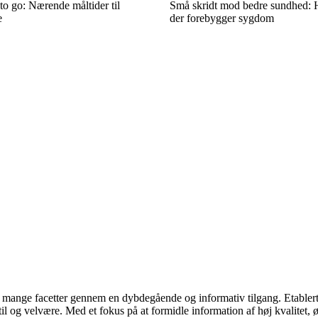
to go: Nærende måltider til
Små skridt mod bedre sundhed: 
e
der forebygger sygdom
ns mange facetter gennem en dybdegående og informativ tilgang. Etabler
l og velvære. Med et fokus på at formidle information af høj kvalitet, ø