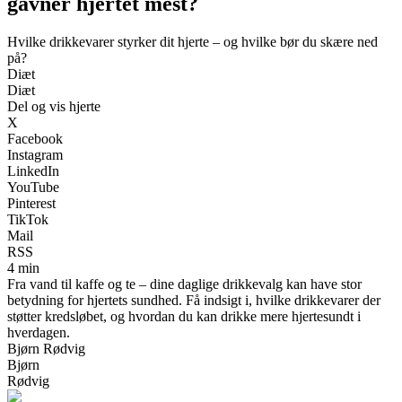
gavner hjertet mest?
Hvilke drikkevarer styrker dit hjerte – og hvilke bør du skære ned
på?
Diæt
Diæt
Del og vis hjerte
X
Facebook
Instagram
LinkedIn
YouTube
Pinterest
TikTok
Mail
RSS
4 min
Fra vand til kaffe og te – dine daglige drikkevalg kan have stor
betydning for hjertets sundhed. Få indsigt i, hvilke drikkevarer der
støtter kredsløbet, og hvordan du kan drikke mere hjertesundt i
hverdagen.
Bjørn Rødvig
Bjørn
Rødvig