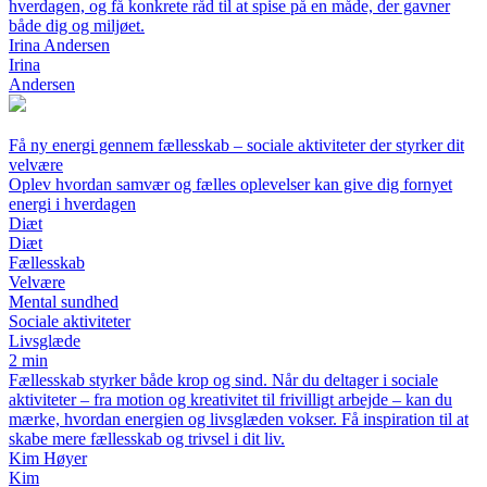
hverdagen, og få konkrete råd til at spise på en måde, der gavner
både dig og miljøet.
Irina Andersen
Irina
Andersen
Få ny energi gennem fællesskab – sociale aktiviteter der styrker dit
velvære
Oplev hvordan samvær og fælles oplevelser kan give dig fornyet
energi i hverdagen
Diæt
Diæt
Fællesskab
Velvære
Mental sundhed
Sociale aktiviteter
Livsglæde
2 min
Fællesskab styrker både krop og sind. Når du deltager i sociale
aktiviteter – fra motion og kreativitet til frivilligt arbejde – kan du
mærke, hvordan energien og livsglæden vokser. Få inspiration til at
skabe mere fællesskab og trivsel i dit liv.
Kim Høyer
Kim