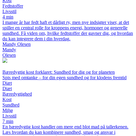
Kost
Fedtstoffer
Livsstil
4 min
I mange år har fedt haft et dårligt ry, men nye indsigter viser, at det
spiller en central rolle for kroppens energi, hormoner og generelle
sundhed. Få viden om, hvilke fedtstoffer der gavner dig, og hvordan
du kan integrere dem i din hverdag.
Mandy Olesen
Mandy
Olesen
Bæredygtig kost forklaret: Sundhed for dig og for planeten
Spis med omtanke – for din egen sundhed og for klodens fremtid
Diæt
Diæt
Bæredygtighed
Kost
Sundhed
Miljø
Livsstil
7 min
En bæredygtig kost handler om mere end blot mad på tallerkenen.
Læs hvordan du kan kombinere sundhed, smag og ansvar i