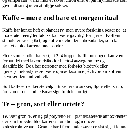
og temperatur. Vand med et skvæt citron eller et par mynteblade kan
give lidt smag uden at tilføje sukker.
Kaffe – mere end bare et morgenritual
Kaffe har længe haft et blandet ry, men nyere forskning peger på, at
moderate mængder faktisk kan være gavnligt for hjertet. Koffein
stimulerer kredsløbet, og kaffe indeholder antioxidanter, som kan
beskytte blodkarrene mod skader.
Flere store studier har vist, at 2–4 kopper kaffe om dagen kan være
forbundet med lavere risiko for hjerte-kar-sygdomme og
slagtilfælde. Dog bør personer med forhøjet blodtryk eller
hjerterytmeforstyrrelser være opmærksomme på, hvordan koffein
påvirker dem individuelt.
Sort kaffe er det bedste valg – tilsætter du sukker, fløde eller sirup,
forsvinder de sundhedsmæssige fordele hurtigt.
Te – grøn, sort eller urtete?
Te, især grøn te, er rig på polyfenoler – plantebaserede antioxidanter,
der kan forbedre blodkarrenes funktion og reducere
kolesterolniveauet. Grøn te har i flere undersøgelser vist sig at kunne