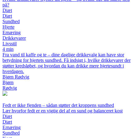
på?
Diæt
Diæt
Sundhed
Hjerte
Ernæring
Drikkevarer
Livsstil
4 min
Fra vand til kaffe og te – dine daglige drikkevalg kan have stor
betydning for hjertets sundhed. Få indsigt i, hvilke drikkevarer der
støtter kredsløbet, og hvordan du kan drikke mere hjertesundt i
hverdagen.
Bjørn Rødvig
Bjørn
Rødvig
Fedt er ikke fjenden – sådan støtter det kroppens sundhed
Lær hvorfor fedt er en vigtig del af en sund og balanceret kost
Diæt
Diæt
Ernæring
Sundhed