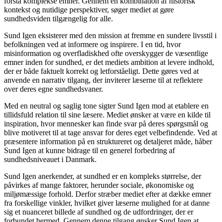
forstå komplekse emner. Gennem en kombination af historisk
kontekst og nutidige perspektiver, søger mediet at gøre
sundhedsviden tilgængelig for alle.
Sund Igen eksisterer med den mission at fremme en sundere livsstil i
befolkningen ved at informere og inspirere. I en tid, hvor
misinformation og overfladiskhed ofte overskygger de væsentlige
emner inden for sundhed, er det mediets ambition at levere indhold,
der er både faktuelt korrekt og letforståeligt. Dette gøres ved at
anvende en narrativ tilgang, der inviterer læserne til at reflektere
over deres egne sundhedsvaner.
Med en neutral og saglig tone sigter Sund Igen mod at etablere en
tillidsfuld relation til sine læsere. Mediet ønsker at være en kilde til
inspiration, hvor mennesker kan finde svar på deres spørgsmål og
blive motiveret til at tage ansvar for deres eget velbefindende. Ved at
præsentere information på en struktureret og detaljeret måde, håber
Sund Igen at kunne bidrage til en generel forbedring af
sundhedsniveauet i Danmark.
Sund Igen anerkender, at sundhed er en kompleks størrelse, der
påvirkes af mange faktorer, herunder sociale, økonomiske og
miljømæssige forhold. Derfor stræber mediet efter at dække emner
fra forskellige vinkler, hvilket giver læserne mulighed for at danne
sig et nuanceret billede af sundhed og de udfordringer, der er
forbundet hermed. Gennem denne tilgang ønsker Sund Igen at