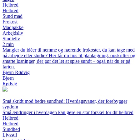
Helbred
Helbred
Sund mad
Frokost
Madpakke
Arbejdsliv
Studieliv
2 min
Mangler du idéer til nemme og nærende frokoster, du kan tage med
på arbejde eller studie? Her får du tips til planlægning, opskrifter og
smarte løsninger, der gør det let at spise sundt – også når du er på
farten.
Bjørn Rødvig
Bjørn
Rødvig
Små skridt mod bedre sundhed: Hverdagsvaner, der forebygger
sygdom
Små ændringer i hverdagen kan gøre en stor forskel for dit helbred
Helbred
Helbred
Sundhed
Livsstil