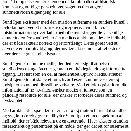
forstå komplekse emner. Gennem en kombination af historisk
kontekst og nutidige perspektiver, søger mediet at gøre
sundhedsviden tilgængelig for alle.
Sund Igen eksisterer med den mission at fremme en sundere livsstil i
befolkningen ved at informere og inspirere. I en tid, hvor
misinformation og overfladiskhed ofte overskygger de væsentlige
emner inden for sundhed, er det mediets ambition at levere indhold,
der er både faktuelt korrekt og letforståeligt. Dette gøres ved at
anvende en narrativ tilgang, der inviterer læserne til at reflektere
over deres egne sundhedsvaner.
Sund Igen er et online medie, der dedikerer sig til at belyse
sundhedens mange facetter gennem en dybdegående og informativ
tilgang. Etablert som en del af mediehuset Optivo Media, stræber
Sund Igen efter at skabe et rum, hvor læsere kan finde viden og
indsigt om sundhed, livsstil og velvære. Med et fokus på at formidle
information af høj kvalitet, ønsker mediet at fungere som en
pålidelig ressource for alle, der ønsker at forbedre deres sundhed og
livskvalitet.
Med artikler, der spænder fra ernæring og motion til mental sundhed
og sygdomsforebyggelse, tilbyder Sund Igen et bredt spektrum af
indhold, der er både relevant og engagerende. Hver tekst er grundigt
researcheret og præsenteret på en måde, der gør det let for læserne at