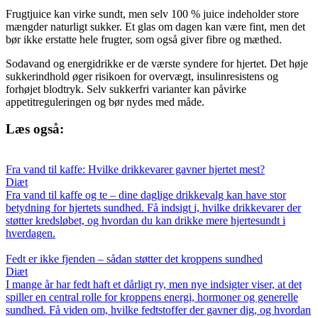
Frugtjuice kan virke sundt, men selv 100 % juice indeholder store
mængder naturligt sukker. Et glas om dagen kan være fint, men det
bør ikke erstatte hele frugter, som også giver fibre og mæthed.
Sodavand og energidrikke er de værste syndere for hjertet. Det høje
sukkerindhold øger risikoen for overvægt, insulinresistens og
forhøjet blodtryk. Selv sukkerfri varianter kan påvirke
appetitreguleringen og bør nydes med måde.
Læs også:
Fra vand til kaffe: Hvilke drikkevarer gavner hjertet mest?
Diæt
Fra vand til kaffe og te – dine daglige drikkevalg kan have stor
betydning for hjertets sundhed. Få indsigt i, hvilke drikkevarer der
støtter kredsløbet, og hvordan du kan drikke mere hjertesundt i
hverdagen.
Fedt er ikke fjenden – sådan støtter det kroppens sundhed
Diæt
I mange år har fedt haft et dårligt ry, men nye indsigter viser, at det
spiller en central rolle for kroppens energi, hormoner og generelle
sundhed. Få viden om, hvilke fedtstoffer der gavner dig, og hvordan