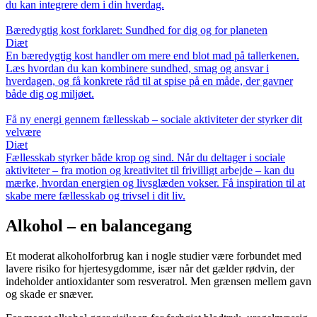
du kan integrere dem i din hverdag.
Bæredygtig kost forklaret: Sundhed for dig og for planeten
Diæt
En bæredygtig kost handler om mere end blot mad på tallerkenen.
Læs hvordan du kan kombinere sundhed, smag og ansvar i
hverdagen, og få konkrete råd til at spise på en måde, der gavner
både dig og miljøet.
Få ny energi gennem fællesskab – sociale aktiviteter der styrker dit
velvære
Diæt
Fællesskab styrker både krop og sind. Når du deltager i sociale
aktiviteter – fra motion og kreativitet til frivilligt arbejde – kan du
mærke, hvordan energien og livsglæden vokser. Få inspiration til at
skabe mere fællesskab og trivsel i dit liv.
Alkohol – en balancegang
Et moderat alkoholforbrug kan i nogle studier være forbundet med
lavere risiko for hjertesygdomme, især når det gælder rødvin, der
indeholder antioxidanter som resveratrol. Men grænsen mellem gavn
og skade er snæver.