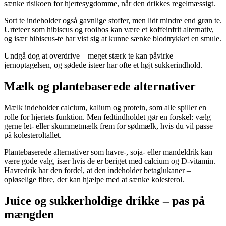
sænke risikoen for hjertesygdomme, når den drikkes regelmæssigt.
Sort te indeholder også gavnlige stoffer, men lidt mindre end grøn te.
Urteteer som hibiscus og rooibos kan være et koffeinfrit alternativ,
og især hibiscus-te har vist sig at kunne sænke blodtrykket en smule.
Undgå dog at overdrive – meget stærk te kan påvirke
jernoptagelsen, og sødede isteer har ofte et højt sukkerindhold.
Mælk og plantebaserede alternativer
Mælk indeholder calcium, kalium og protein, som alle spiller en
rolle for hjertets funktion. Men fedtindholdet gør en forskel: vælg
gerne let- eller skummetmælk frem for sødmælk, hvis du vil passe
på kolesteroltallet.
Plantebaserede alternativer som havre-, soja- eller mandeldrik kan
være gode valg, især hvis de er beriget med calcium og D-vitamin.
Havredrik har den fordel, at den indeholder betaglukaner –
opløselige fibre, der kan hjælpe med at sænke kolesterol.
Juice og sukkerholdige drikke – pas på
mængden