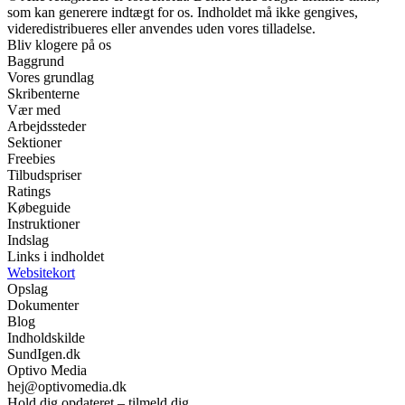
som kan generere indtægt for os. Indholdet må ikke gengives,
videredistribueres eller anvendes uden vores tilladelse.
Bliv klogere på os
Baggrund
Vores grundlag
Skribenterne
Vær med
Arbejdssteder
Sektioner
Freebies
Tilbudspriser
Ratings
Købeguide
Instruktioner
Indslag
Links i indholdet
Websitekort
Opslag
Dokumenter
Blog
Indholdskilde
SundIgen.dk
Optivo Media
hej@optivomedia.dk
Hold dig opdateret – tilmeld dig