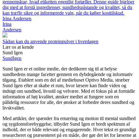
gennemskue, hvad etiketten egentlig fortæller. Denne guide hjælper
dig med at forstå ingredienser, sundhedspåstande og kvalitet, så du
kan træffe sikre og informerede valg, når du køber kosttilskud.
Irina Andersen
Irina
Andersen
Sådan kan du anvende proteinpulver i hverdagen
Lær os at kende
Sund Igen
Sund
Igen
Sund Igen er et online medie, der dedikerer sig til at belyse
sundhedens mange facetter gennem en dybdegående og informativ
tilgang. Etablert som en del af mediehuset Optivo Media, stræber
Sund Igen efter at skabe et rum, hvor læsere kan finde viden og
indsigt om sundhed, livsstil og velvære. Med et fokus på at formidle
information af høj kvalitet, ønsker mediet at fungere som en
pålidelig ressource for alle, der ønsker at forbedre deres sundhed og
livskvalitet.
Med artikler, der spænder fra ernæring og motion til mental sundhed
og sygdomsforebyggelse, tilbyder Sund Igen et bredt spektrum af
indhold, der er både relevant og engagerende. Hver tekst er grundigt
researcheret og præsenteret på en måde, der gør det let for læserne at