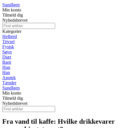
Sund
Igen
Min konto
Tilmeld dig
Nyhedsbrevet
Kategorier
Helbred
Trivsel
Fysisk
Søvn
Diæt
Barn
Hun
Han
Apotek
Tænder
Sund
Igen
Min konto
Tilmeld dig
Nyhedsbrevet
Fra vand til kaffe: Hvilke drikkevarer