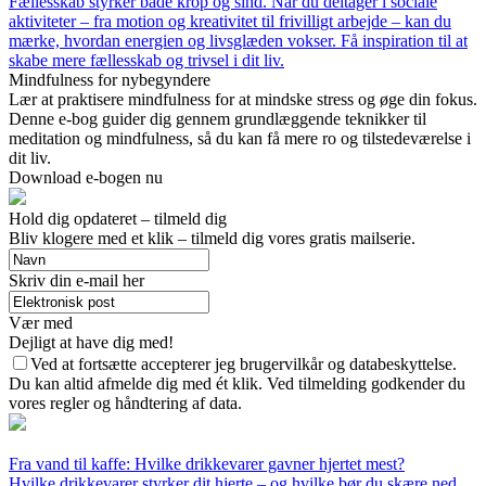
Fællesskab styrker både krop og sind. Når du deltager i sociale
aktiviteter – fra motion og kreativitet til frivilligt arbejde – kan du
mærke, hvordan energien og livsglæden vokser. Få inspiration til at
skabe mere fællesskab og trivsel i dit liv.
Mindfulness for nybegyndere
Lær at praktisere mindfulness for at mindske stress og øge din fokus.
Denne e-bog guider dig gennem grundlæggende teknikker til
meditation og mindfulness, så du kan få mere ro og tilstedeværelse i
dit liv.
Download e-bogen nu
Hold dig opdateret – tilmeld dig
Bliv klogere med et klik – tilmeld dig vores gratis mailserie.
Skriv din e-mail her
Vær med
Dejligt at have dig med!
Ved at fortsætte accepterer jeg brugervilkår og databeskyttelse.
Du kan altid afmelde dig med ét klik. Ved tilmelding godkender du
vores regler og håndtering af data.
Fra vand til kaffe: Hvilke drikkevarer gavner hjertet mest?
Hvilke drikkevarer styrker dit hjerte – og hvilke bør du skære ned