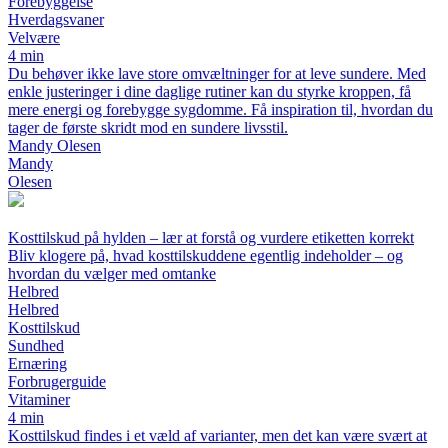
Forebyggelse
Hverdagsvaner
Velvære
4 min
Du behøver ikke lave store omvæltninger for at leve sundere. Med
enkle justeringer i dine daglige rutiner kan du styrke kroppen, få
mere energi og forebygge sygdomme. Få inspiration til, hvordan du
tager de første skridt mod en sundere livsstil.
Mandy Olesen
Mandy
Olesen
Kosttilskud på hylden – lær at forstå og vurdere etiketten korrekt
Bliv klogere på, hvad kosttilskuddene egentlig indeholder – og
hvordan du vælger med omtanke
Helbred
Helbred
Kosttilskud
Sundhed
Ernæring
Forbrugerguide
Vitaminer
4 min
Kosttilskud findes i et væld af varianter, men det kan være svært at