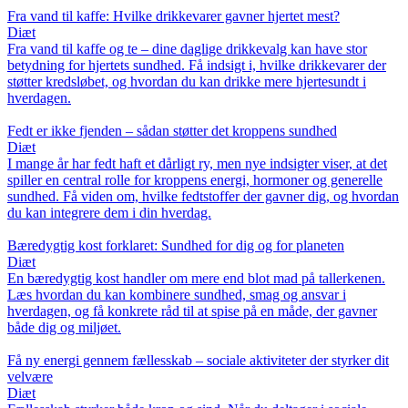
Fra vand til kaffe: Hvilke drikkevarer gavner hjertet mest?
Diæt
Fra vand til kaffe og te – dine daglige drikkevalg kan have stor
betydning for hjertets sundhed. Få indsigt i, hvilke drikkevarer der
støtter kredsløbet, og hvordan du kan drikke mere hjertesundt i
hverdagen.
Fedt er ikke fjenden – sådan støtter det kroppens sundhed
Diæt
I mange år har fedt haft et dårligt ry, men nye indsigter viser, at det
spiller en central rolle for kroppens energi, hormoner og generelle
sundhed. Få viden om, hvilke fedtstoffer der gavner dig, og hvordan
du kan integrere dem i din hverdag.
Bæredygtig kost forklaret: Sundhed for dig og for planeten
Diæt
En bæredygtig kost handler om mere end blot mad på tallerkenen.
Læs hvordan du kan kombinere sundhed, smag og ansvar i
hverdagen, og få konkrete råd til at spise på en måde, der gavner
både dig og miljøet.
Få ny energi gennem fællesskab – sociale aktiviteter der styrker dit
velvære
Diæt