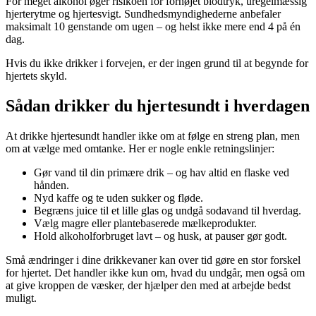
For meget alkohol øger risikoen for forhøjet blodtryk, uregelmæssig
hjerterytme og hjertesvigt. Sundhedsmyndighederne anbefaler
maksimalt 10 genstande om ugen – og helst ikke mere end 4 på én
dag.
Hvis du ikke drikker i forvejen, er der ingen grund til at begynde for
hjertets skyld.
Sådan drikker du hjertesundt i hverdagen
At drikke hjertesundt handler ikke om at følge en streng plan, men
om at vælge med omtanke. Her er nogle enkle retningslinjer:
Gør vand til din primære drik – og hav altid en flaske ved
hånden.
Nyd kaffe og te uden sukker og fløde.
Begræns juice til et lille glas og undgå sodavand til hverdag.
Vælg magre eller plantebaserede mælkeprodukter.
Hold alkoholforbruget lavt – og husk, at pauser gør godt.
Små ændringer i dine drikkevaner kan over tid gøre en stor forskel
for hjertet. Det handler ikke kun om, hvad du undgår, men også om
at give kroppen de væsker, der hjælper den med at arbejde bedst
muligt.