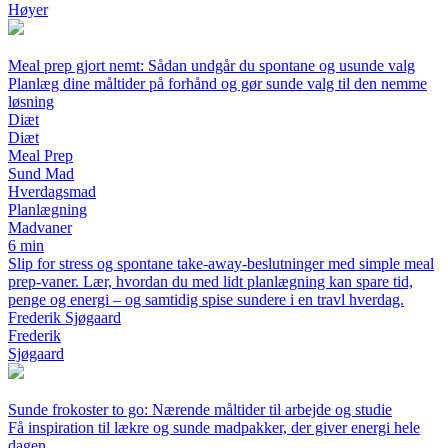
Høyer
Meal prep gjort nemt: Sådan undgår du spontane og usunde valg
Planlæg dine måltider på forhånd og gør sunde valg til den nemme
løsning
Diæt
Diæt
Meal Prep
Sund Mad
Hverdagsmad
Planlægning
Madvaner
6 min
Slip for stress og spontane take-away-beslutninger med simple meal
prep-vaner. Lær, hvordan du med lidt planlægning kan spare tid,
penge og energi – og samtidig spise sundere i en travl hverdag.
Frederik Sjøgaard
Frederik
Sjøgaard
Sunde frokoster to go: Nærende måltider til arbejde og studie
Få inspiration til lækre og sunde madpakker, der giver energi hele
dagen