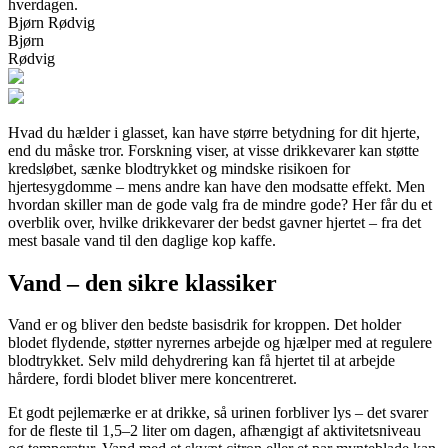
hverdagen.
Bjørn Rødvig
Bjørn
Rødvig
Hvad du hælder i glasset, kan have større betydning for dit hjerte,
end du måske tror. Forskning viser, at visse drikkevarer kan støtte
kredsløbet, sænke blodtrykket og mindske risikoen for
hjertesygdomme – mens andre kan have den modsatte effekt. Men
hvordan skiller man de gode valg fra de mindre gode? Her får du et
overblik over, hvilke drikkevarer der bedst gavner hjertet – fra det
mest basale vand til den daglige kop kaffe.
Vand – den sikre klassiker
Vand er og bliver den bedste basisdrik for kroppen. Det holder
blodet flydende, støtter nyrernes arbejde og hjælper med at regulere
blodtrykket. Selv mild dehydrering kan få hjertet til at arbejde
hårdere, fordi blodet bliver mere koncentreret.
Et godt pejlemærke er at drikke, så urinen forbliver lys – det svarer
for de fleste til 1,5–2 liter om dagen, afhængigt af aktivitetsniveau