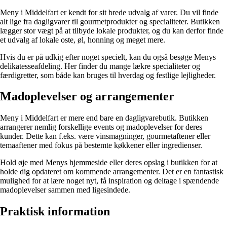
Meny i Middelfart er kendt for sit brede udvalg af varer. Du vil finde
alt lige fra dagligvarer til gourmetprodukter og specialiteter. Butikken
lægger stor vægt på at tilbyde lokale produkter, og du kan derfor finde
et udvalg af lokale oste, øl, honning og meget mere.
Hvis du er på udkig efter noget specielt, kan du også besøge Menys
delikatesseafdeling. Her finder du mange lækre specialiteter og
færdigretter, som både kan bruges til hverdag og festlige lejligheder.
Madoplevelser og arrangementer
Meny i Middelfart er mere end bare en dagligvarebutik. Butikken
arrangerer nemlig forskellige events og madoplevelser for deres
kunder. Dette kan f.eks. være vinsmagninger, gourmetaftener eller
temaaftener med fokus på bestemte køkkener eller ingredienser.
Hold øje med Menys hjemmeside eller deres opslag i butikken for at
holde dig opdateret om kommende arrangementer. Det er en fantastisk
mulighed for at lære noget nyt, få inspiration og deltage i spændende
madoplevelser sammen med ligesindede.
Praktisk information