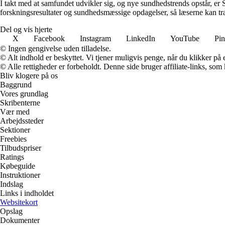
I takt med at samfundet udvikler sig, og nye sundhedstrends opstår, er S
forskningsresultater og sundhedsmæssige opdagelser, så læserne kan træf
Del og vis hjerte
X
Facebook
Instagram
LinkedIn
YouTube
Pin
© Ingen gengivelse uden tilladelse.
© Alt indhold er beskyttet. Vi tjener muligvis penge, når du klikker på e
© Alle rettigheder er forbeholdt. Denne side bruger affiliate-links, som
Bliv klogere på os
Baggrund
Vores grundlag
Skribenterne
Vær med
Arbejdssteder
Sektioner
Freebies
Tilbudspriser
Ratings
Købeguide
Instruktioner
Indslag
Links i indholdet
Websitekort
Opslag
Dokumenter