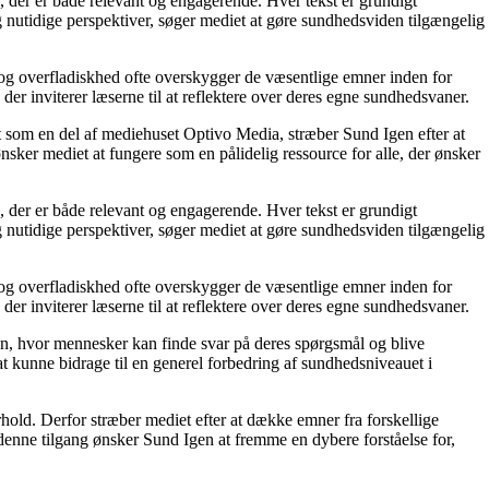
 der er både relevant og engagerende. Hver tekst er grundigt
 nutidige perspektiver, søger mediet at gøre sundhedsviden tilgængelig
n og overfladiskhed ofte overskygger de væsentlige emner inden for
 der inviterer læserne til at reflektere over deres egne sundhedsvaner.
t som en del af mediehuset Optivo Media, stræber Sund Igen efter at
nsker mediet at fungere som en pålidelig ressource for alle, der ønsker
 der er både relevant og engagerende. Hver tekst er grundigt
 nutidige perspektiver, søger mediet at gøre sundhedsviden tilgængelig
n og overfladiskhed ofte overskygger de væsentlige emner inden for
 der inviterer læserne til at reflektere over deres egne sundhedsvaner.
ation, hvor mennesker kan finde svar på deres spørgsmål og blive
at kunne bidrage til en generel forbedring af sundhedsniveauet i
old. Derfor stræber mediet efter at dække emner fra forskellige
denne tilgang ønsker Sund Igen at fremme en dybere forståelse for,