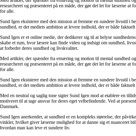
Med artikler, der spænder fra ernæring og motion til mental sundhed og
researcheret og præsenteret på en måde, der gør det let for læserne at
for alle.
Sund Igen eksisterer med den mission at fremme en sundere livsstil i b
sundhed, er det mediets ambition at levere indhold, der er både faktuelt 
Sund Igen er et online medie, der dedikerer sig til at belyse sundhede
skabe et rum, hvor læsere kan finde viden og indsigt om sundhed, livssti
at forbedre deres sundhed og livskvalitet.
Med artikler, der spænder fra ernæring og motion til mental sundhed og
researcheret og præsenteret på en måde, der gør det let for læserne at
for alle.
Sund Igen eksisterer med den mission at fremme en sundere livsstil i b
sundhed, er det mediets ambition at levere indhold, der er både faktuelt 
Med en neutral og saglig tone sigter Sund Igen mod at etablere en tillid
motiveret til at tage ansvar for deres eget velbefindende. Ved at præsen
Danmark.
Sund Igen anerkender, at sundhed er en kompleks størrelse, der påvirke
vinkler, hvilket giver læserne mulighed for at danne sig et nuanceret 
hvordan man kan leve et sundere liv.