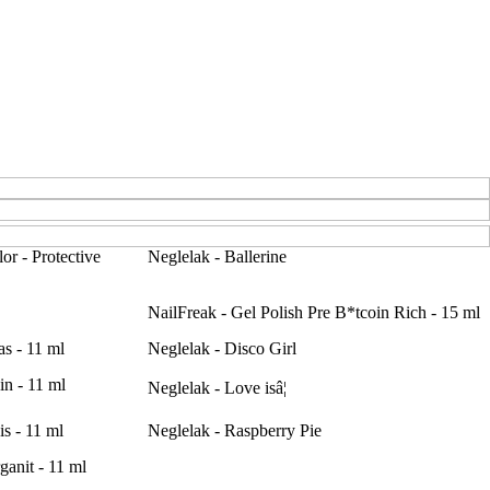
or - Protective
Neglelak - Ballerine
NailFreak - Gel Polish Pre B*tcoin Rich - 15 ml
s - 11 ml
Neglelak - Disco Girl
n - 11 ml
Neglelak - Love isâ¦
s - 11 ml
Neglelak - Raspberry Pie
anit - 11 ml