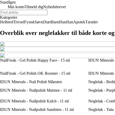
Sund
Igen
Min konto
Tilmeld dig
Nyhedsbrevet
Kategorier
Helbred
Trivsel
Fysisk
Søvn
Diæt
Barn
Hun
Han
Apotek
Tænder
Overblik over neglelakker til både korte og
NailFreak - Gel Polish Happy Face - 15 ml
IDUN Minerals -
NailFreak - Gel Polish OK Boomer - 15 ml
IDUN Minerals -
IDUN Minerals - Nail Polish Månsten
Neglelak - Bedt
IDUN Minerals - Nailpolish Marmor - 11 ml
Neglelak - Purp
IDUN Minerals - Nailpolish Kalcit - 11 ml
Neglelak - Confe
IDUN Minerals - Nailpolish Sandsten - 11 ml
Neglelak - Tutu