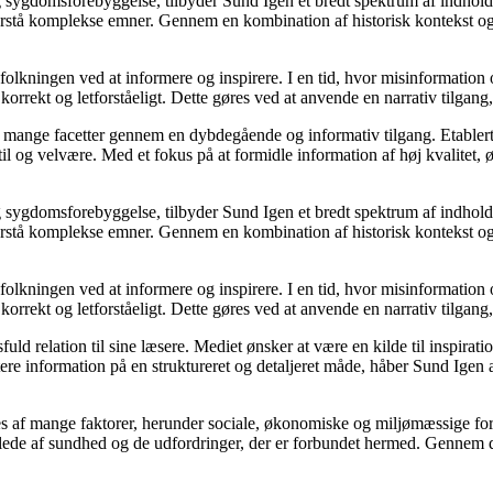
 sygdomsforebyggelse, tilbyder Sund Igen et bredt spektrum af indhold,
 forstå komplekse emner. Gennem en kombination af historisk kontekst og
efolkningen ved at informere og inspirere. I en tid, hvor misinformatio
korrekt og letforståeligt. Dette gøres ved at anvende en narrativ tilgang,
ns mange facetter gennem en dybdegående og informativ tilgang. Etabler
l og velvære. Med et fokus på at formidle information af høj kvalitet, ø
 sygdomsforebyggelse, tilbyder Sund Igen et bredt spektrum af indhold,
 forstå komplekse emner. Gennem en kombination af historisk kontekst og
efolkningen ved at informere og inspirere. I en tid, hvor misinformatio
korrekt og letforståeligt. Dette gøres ved at anvende en narrativ tilgang,
sfuld relation til sine læsere. Mediet ønsker at være en kilde til inspir
tere information på en struktureret og detaljeret måde, håber Sund Igen 
s af mange faktorer, herunder sociale, økonomiske og miljømæssige forh
billede af sundhed og de udfordringer, der er forbundet hermed. Gennem 